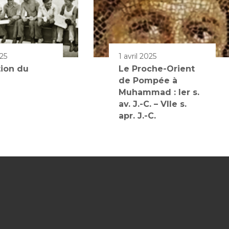
25
1 avril 2025
tion du
Le Proche-Orient
de Pompée à
Muhammad : Ier s.
av. J.-C. – VIIe s.
apr. J.-C.