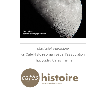
Une histoire de la lune
,
un Café Histoire organisé par l’association
Thucydide / Cafés Théma