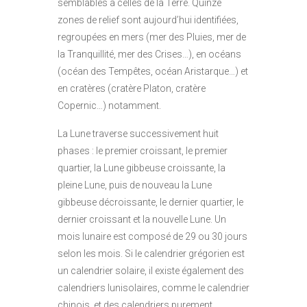
semblables à celles de la Terre. Quinze
zones de relief sont aujourd’hui identifiées,
regroupées en mers (mer des Pluies, mer de
la Tranquillité, mer des Crises…), en océans
(océan des Tempêtes, océan Aristarque…) et
en cratères (cratère Platon, cratère
Copernic…) notamment.
La Lune traverse successivement huit
phases : le premier croissant, le premier
quartier, la Lune gibbeuse croissante, la
pleine Lune, puis de nouveau la Lune
gibbeuse décroissante, le dernier quartier, le
dernier croissant et la nouvelle Lune. Un
mois lunaire est composé de 29 ou 30 jours
selon les mois. Si le calendrier grégorien est
un calendrier solaire, il existe également des
calendriers lunisolaires, comme le calendrier
chinois, et des calendriers purement