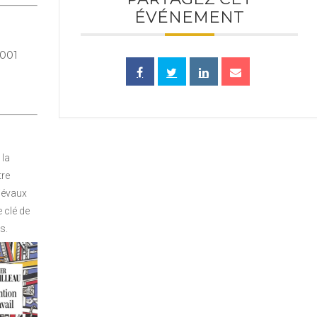
ÉVÉNEMENT
5001
 la
tre
diévaux
 clé de
s.