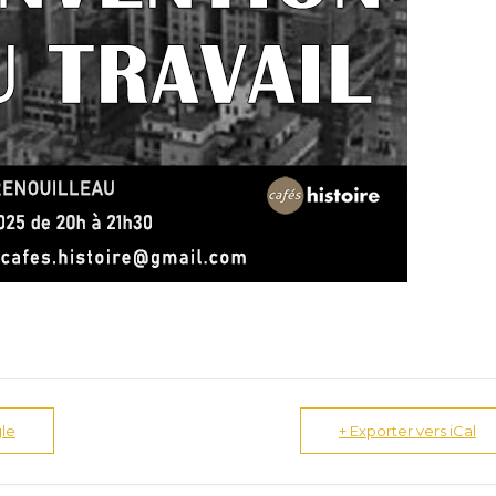
le
+ Exporter vers iCal