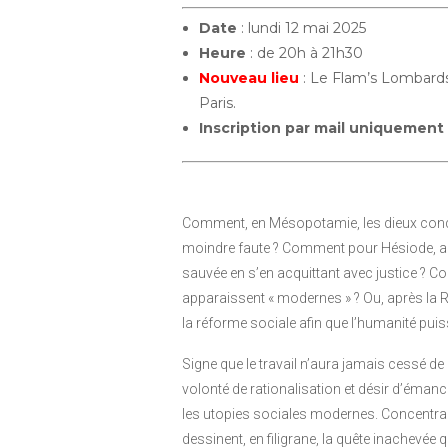
Date
: lundi 12 mai 2025
Heure
: de 20h à 21h30
Nouveau lieu
: Le Flam’s Lombard
Paris.
Inscription par mail uniquement
Comment, en Mésopotamie, les dieux condamn
moindre faute ? Comment pour Hésiode, au 
sauvée en s’en acquittant avec justice ? C
apparaissent « modernes » ? Ou, après la R
la réforme sociale afin que l’humanité puis
Signe que le travail n’aura jamais cessé d
volonté de rationalisation et désir d’émanc
les utopies sociales modernes. Concent
dessinent, en filigrane, la quête inachevée q