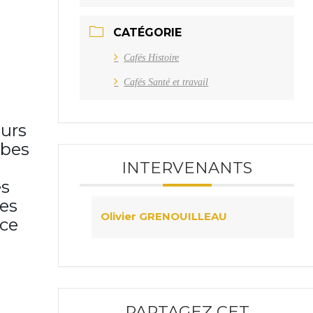
CATÉGORIE
Cafés Histoire
Cafés Santé et travail
eurs
ibes
INTERVENANTS
es
es
Olivier GRENOUILLEAU
ace
PARTAGEZ CET