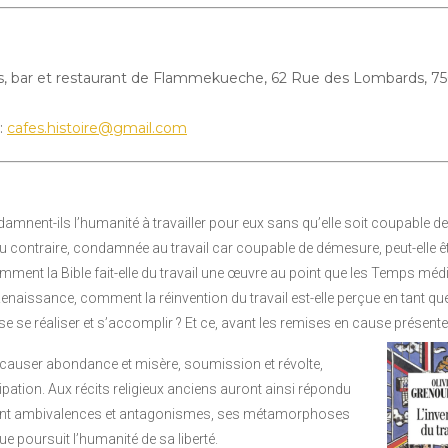
s, bar et restaurant de Flammekueche, 62 Rue des Lombards, 7
:
cafes.histoire@gmail.com
ent-ils l’humanité à travailler pour eux sans qu’elle soit coupable de
contraire, condamnée au travail car coupable de démesure, peut-elle ê
omment la Bible fait-elle du travail une œuvre au point que les Temps mé
enaissance, comment la réinvention du travail est-elle perçue en tant que
se se réaliser et s’accomplir ? Et ce, avant les remises en cause présente
e causer abondance et misère, soumission et révolte,
ipation. Aux récits religieux anciens auront ainsi répondu
rant ambivalences et antagonismes, ses métamorphoses
ue poursuit l’humanité de sa liberté.