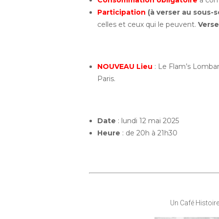
Consommation obligatoire
à com
Participation
(à verser au sous-s
celles et ceux qui le peuvent.
Verse
NOUVEAU Lieu
: Le Flam’s Lomba
Paris.
Date
: lundi 12 mai 2025
Heure
: de 20h à 21h30
Un Café Histoir