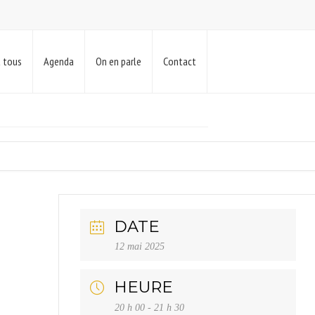
t tous
Agenda
On en parle
Contact
DATE
12 mai 2025
HEURE
20 h 00 - 21 h 30