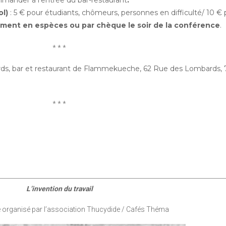
mander à l’entrée du bar-restaurant
.
ol)
: 5 € pour étudiants, chômeurs, personnes en difficulté/ 10 €
ment en espèces ou par chèque le soir de la conférence
.
* * *
rds, bar et restaurant de Flammekueche, 62 Rue des Lombards,
* * *
L’invention du travail
e organisé par l’association Thucydide / Cafés Théma