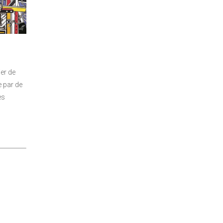
er de
 par de
es