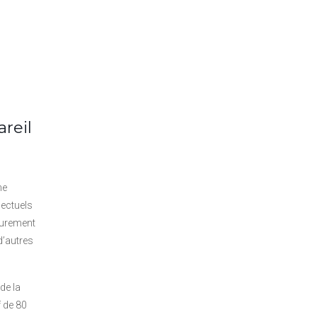
areil
ne
lectuels
purement
d’autres
de la
f de 80