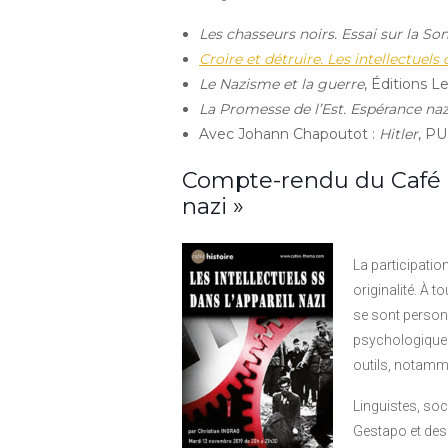
Les chasseurs noirs. Essai sur la S
Croire et détruire. Les intellectuel
Le Nazisme et la guerre
, Éditions Le
La Promesse de l’Est. Espérance naz
Avec Johann Chapoutot :
Hitler
, PU
Compte-rendu du Café Hi
nazi »
La participatio
originalité. À 
se sont personn
psychologique e
outils, notamme
Linguistes, soc
Gestapo et des 