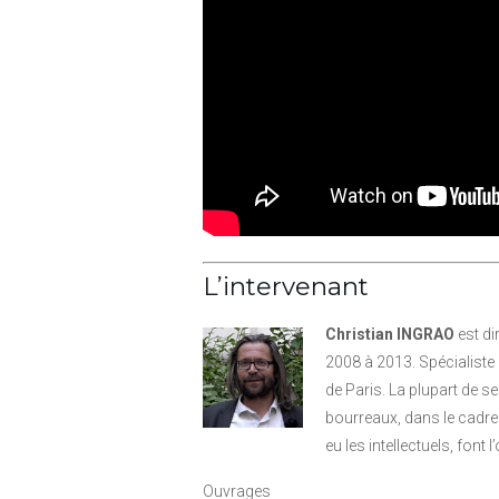
L’intervenant
Christian INGRAO
est di
2008 à 2013. Spécialiste 
de Paris. La plupart de s
bourreaux, dans le cadre 
eu les intellectuels, font
Ouvrages