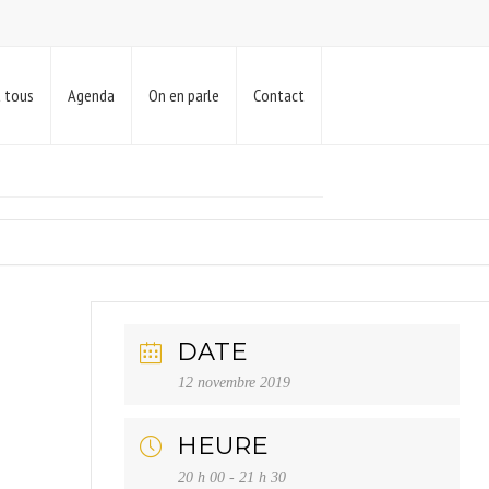
t tous
Agenda
On en parle
Contact
DATE
12 novembre 2019
HEURE
20 h 00 - 21 h 30