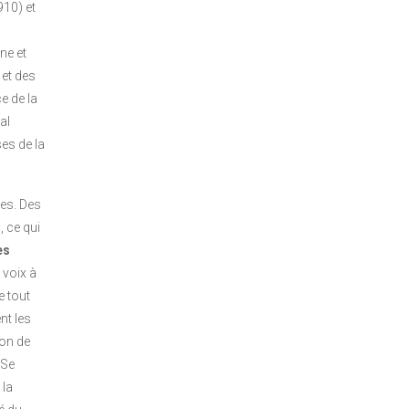
910) et
ne et
 et des
e de la
al
ses de la
mes. Des
, ce qui
es
 voix à
e tout
nt les
ion de
 Se
 la