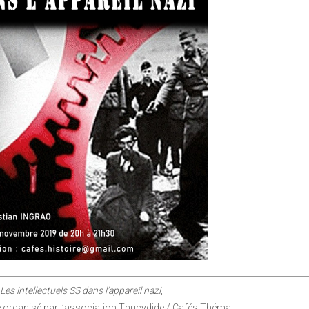
Les intellectuels SS dans l’appareil nazi
,
e organisé par l’association Thucydide / Cafés Théma