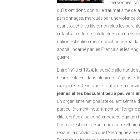
personnes, on c
qu’ils ont donc connu le traumatisme de la
personnages, marquée par une violence de
ayant touché les fils et non plus les parent
enfants. Les futurs intellectuels du nazisme
nation est entièrement conditionnée par la 
absolu incarné par les Français et les Angla
guerre.
Entre 1918 et 1924, la société allemande 
heurts éclatent dans plusieurs régions et l
exaspère les tensions et renforce la convi
jeunes élites basculent peu à peu vers u
un organisme nationaliste ou antisémite, da
particulièrement, notamment par l’origin
élites, grâce à sa cohérence idéologique et 
l’histoire est centrée sur une guerre ethniq
répand la conviction que l’Allemagne a été 