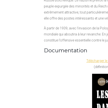
Russie bolchévique. Le nazisme prévoit la 
peuple expurgée des minorités et du Reich 
extrêmement attractive, tout particulièremen
elle offre des postes intéressants et une v
À partir de 1939, avec l’invasion de la Pol
mondiale qui aboutira à leur revanche. En j
constitue l’offensive essentielle contre le
Documentation
Télécharger le
(définiti