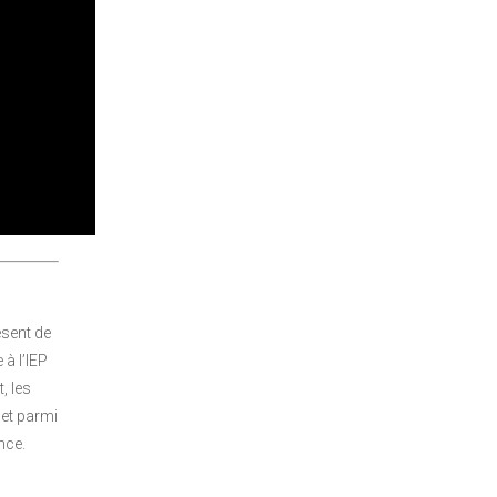
ésent de
à l’IEP
, les
 et parmi
nce.