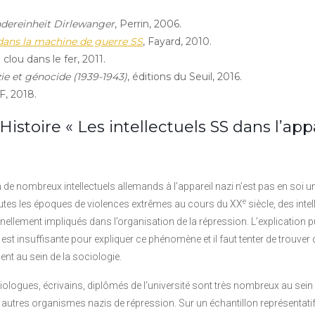
ondereinheit Dirlewanger
, Perrin, 2006.
s dans la machine de guerre SS
, Fayard, 2010.
 clou dans le fer, 2011.
ie et génocide (1939-1943)
, éditions du Seuil, 2016.
F, 2018.
stoire « Les intellectuels SS dans l’app
n de nombreux intellectuels allemands à l’appareil nazi n’est pas en soi u
e
toutes les époques de violences extrêmes au cours du XX
siècle, des intel
ellement impliqués dans l’organisation de la répression. L’explication 
st insuffisante pour expliquer ce phénomène et il faut tenter de trouver 
nt au sein de la sociologie.
iologues, écrivains, diplômés de l’université sont très nombreux au sein 
autres organismes nazis de répression. Sur un échantillon représentati