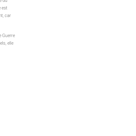
é du
 est
nt, car
re Guerre
ls, elle