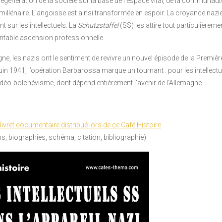
régénération de la société sur la base de l’espace vital, de la communaut
millénaire. L’angoisse est ainsi transformée en espoir. La croyance nazie
t sur les intellectuels. La
Schutzstaffel
(SS) les attire tout particulièreme
éritable ascension professionnelle.
ogne, les nazis ont le sentiment de revivre un nouvel épisode de la Premiè
uin 1941, l’opération Barbarossa marque un tournant : pour les intellectue
 judéo-bolchévisme, dont dépend entièrement l’avenir de l’Allemagne.
 livret documentaire distribué lors de ce Café Histoire
ons, biographies, schéma, citation, bibliographie)