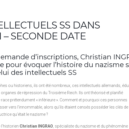
TELLECTUELS SS DANS
I – SECONDE DATE
 demande d’inscriptions, Christian IN
e pour évoquer l’histoire du nazisme 
ui des intellectuels SS
hes ou historiens, ils ont été nombreux, ces intellectuels allemands, éd
 organes de répression du Troisième Reich. Ils ont théorisé et planifié
s de race prétendument « inférieure ». Comment et pourquoi ces personnes
glisser vers l’innommable, alors qu’ils étaient censés posséder les clés de
trice qu’était le nazisme ?
 l’historien
Christian INGRAO
, spécialiste du nazisme et du phénomène g