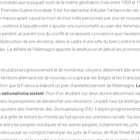
onstate que la plupart sont de la même génération (nés entre 1900 et 1
 Première Guerre mondiale. Il est fondamental d’étudier l’enfance de ces
 masse ayant causé la mort de trois mille personnes par jour en moyen
s, violence à laquelle vient s’ajouter une surmortalité au sein des femmes
 perdent un parent lors du conflit et se laissent convaincre que l’existenc
destruction de ses ennemis, dans le cadre d’une lutte du bien contre le m
is. La défaite de l’Allemagne apporte la désillusion et détruit les promes
se brutalise progressivement et de nombreux citoyens détiennent des ar
e territoire allemand est de nouveau occupé par les Belges et les Français
ction que la France a élaboré un plan d’anéantissement de l’Allemagne.
L
n nationalisme violent
. Plus d’un étudiant sur deux donne désormais sa
ns la perspective de déclencher une révolution. Le parti nazi se distingu
e populaire des membres des
Sturmabteilung
(SA). Il aspire progressiveme
à la grille de lecture du monde qu’il propose sur une base raciale. Sa vis
ue entre les peuples nordiques et les autres peuples, notamment les juifs.
vaincue par un complot tramé par les juifs de France, de Wall Street et de