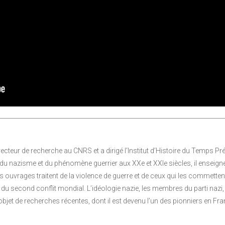
recteur de recherche au CNRS et a dirigé l’Institut d’Histoire du Temps Pr
du nazisme et du phénomène guerrier aux XXe et XXIe siècles, il enseigne 
es ouvrages traitent de la violence de guerre et de ceux qui les commettent
du second conflit mondial. L’idéologie nazie, les membres du parti nazi,
 l’objet de recherches récentes, dont il est devenu l’un des pionniers en Fra